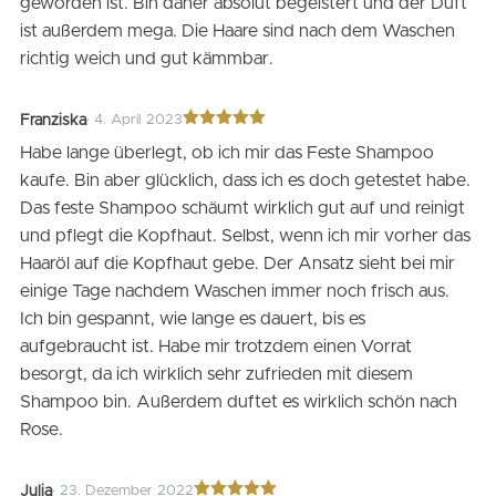
geworden ist. Bin daher absolut begeistert und der Duft
ist außerdem mega. Die Haare sind nach dem Waschen
richtig weich und gut kämmbar.
Franziska
· 4. April 2023
Bewertet
Habe lange überlegt, ob ich mir das Feste Shampoo
mit
5
von 5
kaufe. Bin aber glücklich, dass ich es doch getestet habe.
Das feste Shampoo schäumt wirklich gut auf und reinigt
und pflegt die Kopfhaut. Selbst, wenn ich mir vorher das
Haaröl auf die Kopfhaut gebe. Der Ansatz sieht bei mir
einige Tage nachdem Waschen immer noch frisch aus.
Ich bin gespannt, wie lange es dauert, bis es
aufgebraucht ist. Habe mir trotzdem einen Vorrat
besorgt, da ich wirklich sehr zufrieden mit diesem
Shampoo bin. Außerdem duftet es wirklich schön nach
Rose.
Julia
· 23. Dezember 2022