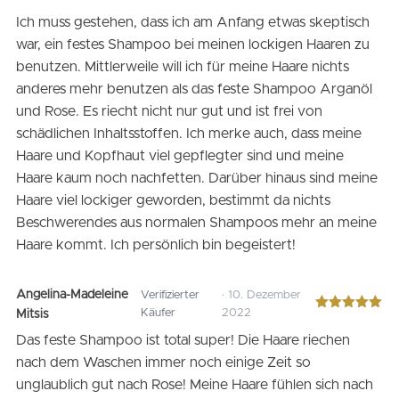
Bewertet
Ich muss gestehen, dass ich am Anfang etwas skeptisch
mit
5
von 5
war, ein festes Shampoo bei meinen lockigen Haaren zu
benutzen. Mittlerweile will ich für meine Haare nichts
anderes mehr benutzen als das feste Shampoo Arganöl
und Rose. Es riecht nicht nur gut und ist frei von
schädlichen Inhaltsstoffen. Ich merke auch, dass meine
Haare und Kopfhaut viel gepflegter sind und meine
Haare kaum noch nachfetten. Darüber hinaus sind meine
Haare viel lockiger geworden, bestimmt da nichts
Beschwerendes aus normalen Shampoos mehr an meine
Haare kommt. Ich persönlich bin begeistert!
Angelina-Madeleine
Verifizierter
· 10. Dezember
Käufer
2022
Mitsis
Bewertet
mit
5
von 5
Das feste Shampoo ist total super! Die Haare riechen
nach dem Waschen immer noch einige Zeit so
unglaublich gut nach Rose! Meine Haare fühlen sich nach