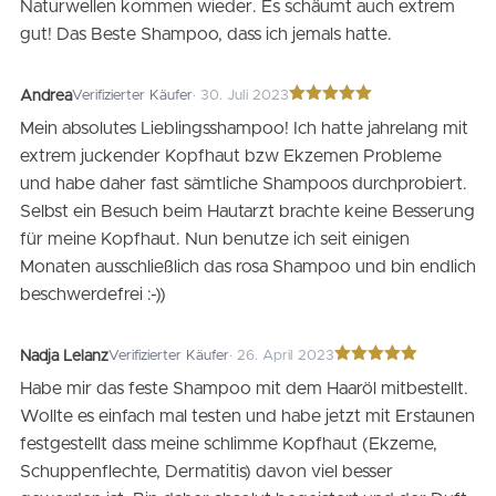
Naturwellen kommen wieder. Es schäumt auch extrem
gut! Das Beste Shampoo, dass ich jemals hatte.
Andrea
Verifizierter Käufer
· 30. Juli 2023
Bewertet
Mein absolutes Lieblingsshampoo! Ich hatte jahrelang mit
mit
5
von 5
extrem juckender Kopfhaut bzw Ekzemen Probleme
und habe daher fast sämtliche Shampoos durchprobiert.
Selbst ein Besuch beim Hautarzt brachte keine Besserung
für meine Kopfhaut. Nun benutze ich seit einigen
Monaten ausschließlich das rosa Shampoo und bin endlich
beschwerdefrei :-))
Nadja Lelanz
Verifizierter Käufer
· 26. April 2023
Bewertet
Habe mir das feste Shampoo mit dem Haaröl mitbestellt.
mit
5
von 5
Wollte es einfach mal testen und habe jetzt mit Erstaunen
festgestellt dass meine schlimme Kopfhaut (Ekzeme,
Schuppenflechte, Dermatitis) davon viel besser