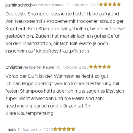
jasmin.schrodi
Verifizierter Käufer
· 23. Oktober 2023
Bewertet
Das beste Shampoo, dass ich je hatte! Habe aufgrund
mit
5
von 5
von Neurodermitis Probleme mit trockener, schuppiger
Kopfhaut. Kein Shampoo hat geholfen, bis ich auf dieses
gestoßen bin. Zudem hat man einfach ein gutes Gefühl
bei den Inhaltsstoffen, einfach toll! Warte ja noch
insgeheim auf kindofrosy Hautpflege ;-)
Christine
Verifizierter Käufer
· 18. Oktober 2023
Bewertet
Vorab der Duft ist der Wahnsinn es riecht so gut.
mit
5
von 5
Ich hab lange überlegt weil Ich keinerlei Erfahrung mit
festen Shampoos hatte aber ich muss sagen es lässt sich
super leicht anwenden und die Haare sind sehr
geschmeidig danach und glänzen schön.
Klare Kaufempfehlung
Laura
· 11. September 2023