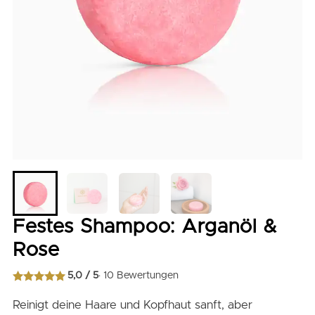
Festes Shampoo: Arganöl &
Rose
5,0 / 5
· 10 Bewertungen
Bewertet mit
5.00
von 5
Reinigt deine Haare und Kopfhaut sanft, aber