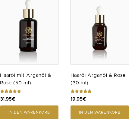
Haaröl mit Arganöl &
Haaröl Arganöl & Rose
Rose (50 ml)
(30 ml)
Bewertet
Bewertet
31,95
€
19,95
€
mit
mit
5.00
4.81
von 5
von 5
IN DEN WARENKORB
IN DEN WARENKORB