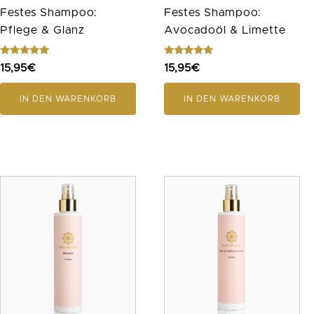
Festes Shampoo:
Festes Shampoo:
Pflege & Glanz
Avocadoöl & Limette
Bewertet
Bewertet
15,95
€
15,95
€
mit
mit
5.00
4.89
von 5
von 5
IN DEN WARENKORB
IN DEN WARENKORB