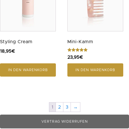
Styling Cream
Mini-Kamm
18,95
€
Bewertet
23,95
€
mit
5.00
von 5
IN DEN WARENKORB
IN DEN WARENKORB
1
2
3
→
VERTRAG WIDERRUFEN