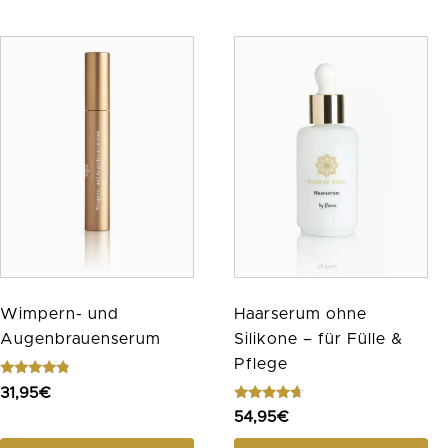
Haarserum ohne
Wimpern- und
Silikone – für Fülle &
Augenbrauenserum
Pflege
Bewertet
31,95
€
mit
Bewertet
4.57
54,95
€
mit
von 5
4.43